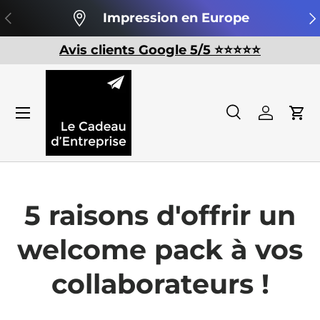
Précédent
Su
Impression en Europe
Aller au contenu
Avis clients Google 5/5 ⭐️⭐️⭐️⭐️⭐️
Recherche
Se conn
Pan
Recherche
Rechercher
5 raisons d'offrir un
welcome pack à vos
collaborateurs !