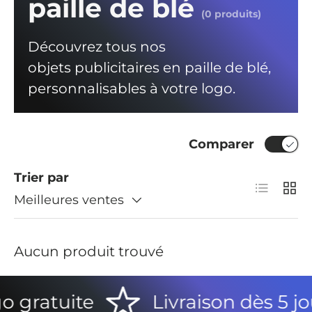
paille de blé
(0 produits)
Découvrez tous nos
objets
publicitaires
en paille de blé
,
personnalisables à votre logo.
Comparer
Trier par
Liste
Grill
Meilleures ventes
Aucun produit trouvé
o gratuite
Livraison dès 5 jo