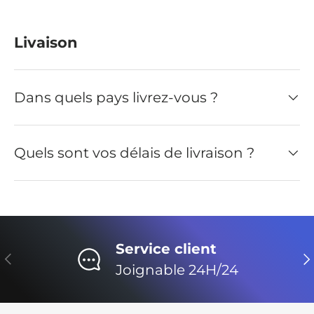
Livaison
Dans quels pays livrez-vous ?
Quels sont vos délais de livraison ?
Service client
Précédent
Su
Joignable 24H/24