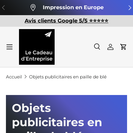
Précédent
Su
Impression en Europe
Aller au contenu
Avis clients Google 5/5 ⭐️⭐️⭐️⭐️⭐️
Recherche
Se conn
Pan
Recherche
Rechercher
Accueil
Objets publicitaires en paille de blé
Objets
publicitaires en