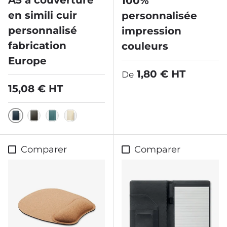
A5 à couverture
100%
en simili cuir
personnalisée
personnalisé
impression
fabrication
couleurs
Europe
Prix habituel
1,80 € HT
De
Prix habituel
15,08 € HT
bleu marine
noir
vert d'eau
ivoire
Comparer
Comparer