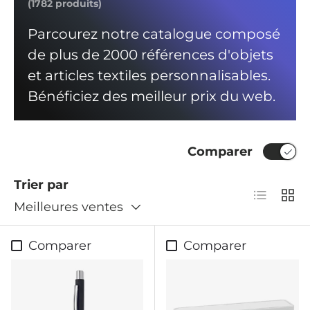
(1782 produits)
Parcourez notre catalogue composé
de plus de 2000 références d'objets
et articles textiles personnalisables.
Bénéficiez des meilleur prix du web.
Comparer
Trier par
Liste
Grill
Meilleures ventes
Comparer
Comparer