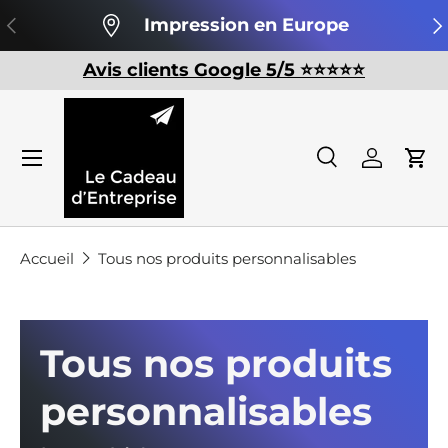
Précédent
Su
Impression en Europe
Aller au contenu
Avis clients Google 5/5 ⭐️⭐️⭐️⭐️⭐️
Recherche
Se conn
Pan
Recherche
Rechercher
Accueil
Tous nos produits personnalisables
Tous nos produits
personnalisables