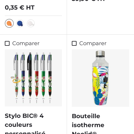
Prix habituel
0,35 € HT
Orange
Bleu
Blanc
Comparer
Comparer
Stylo BIC® 4
Bouteille
couleurs
isotherme
personnalisé