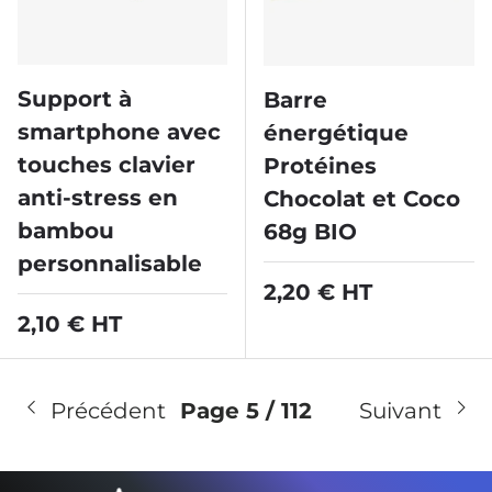
Support à
Barre
smartphone avec
énergétique
touches clavier
Protéines
anti-stress en
Chocolat et Coco
bambou
68g BIO
personnalisable
Prix habituel
2,20 € HT
Prix habituel
2,10 € HT
Précédent
Page 5 / 112
Suivant