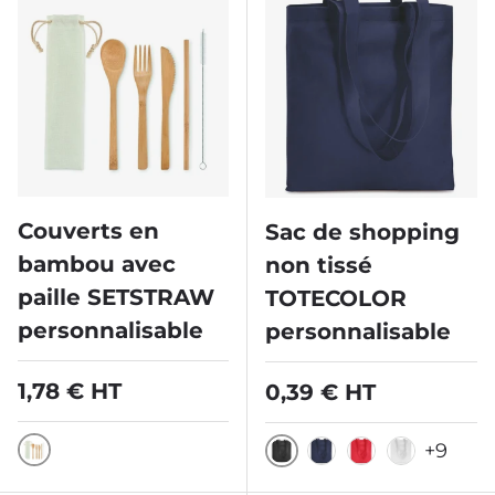
Couverts en
Sac de shopping
bambou avec
non tissé
paille SETSTRAW
TOTECOLOR
personnalisable
personnalisable
Prix habituel
1,78 € HT
Prix habituel
0,39 € HT
+9
Crème/ Écru/ Naturel
Noir
Bleu Marine
Rouge
Blanc