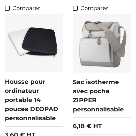
Comparer
Comparer
Housse pour
Sac isotherme
ordinateur
avec poche
portable 14
ZIPPER
pouces DEOPAD
personnalisable
personnalisable
Prix habituel
6,18 € HT
Prix habituel
3,60 € HT