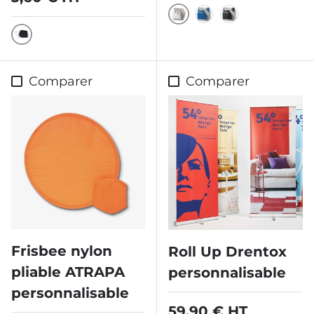
Blanc
Bleu
Noir
Noir
Comparer
Comparer
Frisbee nylon
Roll Up Drentox
pliable ATRAPA
personnalisable
personnalisable
Prix habituel
59,90 € HT