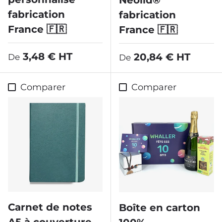
Neolid®
fabrication
fabrication
France 🇫🇷
France 🇫🇷
Prix habituel
3,48 € HT
Prix habituel
20,84 € HT
De
De
Comparer
Comparer
Carnet de notes
Boîte en carton