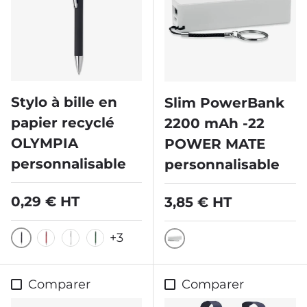
Stylo à bille en
Slim PowerBank
papier recyclé
2200 mAh -22
OLYMPIA
POWER MATE
personnalisable
personnalisable
Prix habituel
0,29 € HT
Prix habituel
3,85 € HT
+3
Noir
Rouge
Blanc
Vert
Blanc
Comparer
Comparer