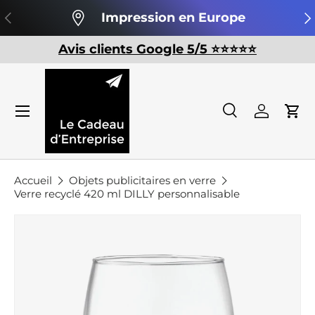
Précédent
Su
Impression en Europe
Aller au contenu
Avis clients Google 5/5 ⭐️⭐️⭐️⭐️⭐️
Recherche
Se conn
Pan
Recherche
Rechercher
Accueil
Objets publicitaires en verre
Verre recyclé 420 ml DILLY personnalisable
Passer aux informations produits