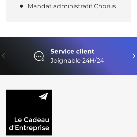
Mandat administratif Chorus
Service client
Précédent
Su
Joignable 24H/24