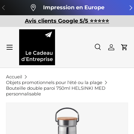
Précédent
Su
Impression en Europe
Aller au contenu
Avis clients Google 5/5 ⭐️⭐️⭐️⭐️⭐️
Recherche
Se conn
Pan
Recherche
Rechercher
Accueil
Objets promotionnels pour l'été ou la plage
Bouteille double paroi 750ml HELSINKI MED
personnalisable
Passer aux informations produits