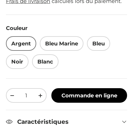
Frais de livraison
calculés lors du paiement.
Couleur
Argent
Bleu Marine
Bleu
Noir
Blanc
Qté
Commande en ligne
Diminuer la quantité
Augmenter la quantité
Caractéristiques