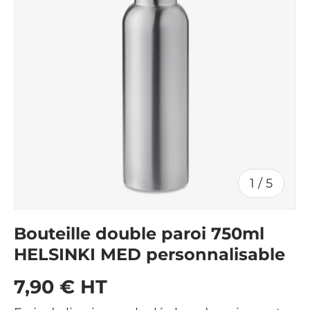
de
1
/
5
Bouteille double paroi 750ml
HELSINKI MED personnalisable
Prix habituel
7,90 € HT