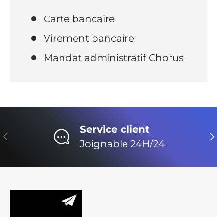
Carte bancaire
Virement bancaire
Mandat administratif Chorus
Service client
Précédent
Su
Joignable 24H/24