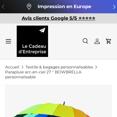
Précédent
Su
Impression en Europe
Aller au contenu
Avis clients Google 5/5 ⭐️⭐️⭐️⭐️⭐️
Recherche
Se conn
Pan
Recherche
Rechercher
Accueil
Textile & bagages personnalisables
Parapluie arc-en-ciel 27 " BOWBRELLA
personnalisable
Passer aux informations produits