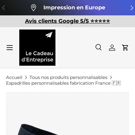
Précédent
Su
Impression en Europe
Aller au contenu
Avis clients Google 5/5 ⭐️⭐️⭐️⭐️⭐️
Recherche
Se conn
Pan
Recherche
Rechercher
Accueil
Tous nos produits personnalisables
Espadrilles personnalisables fabrication France 🇫🇷
Passer aux informations produits