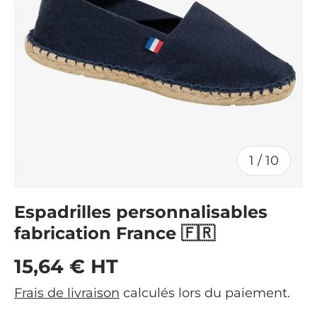
de
1
/
10
Espadrilles personnalisables
fabrication France 🇫🇷
Prix habituel
15,64 € HT
Frais de livraison
calculés lors du paiement.