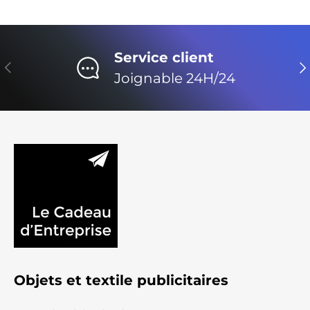
Service client
Précédent
Su
Joignable 24H/24
Objets et textile publicitaires