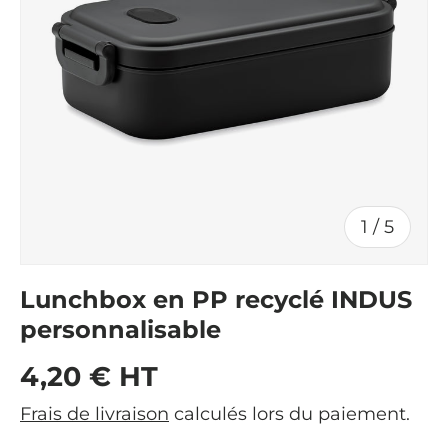
de
1
/
5
Lunchbox en PP recyclé INDUS
personnalisable
Prix habituel
4,20 € HT
Frais de livraison
calculés lors du paiement.