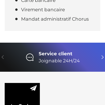
Carte bancaire
Virement bancaire
Mandat administratif Chorus
Service client
Précédent
Su
Joignable 24H/24