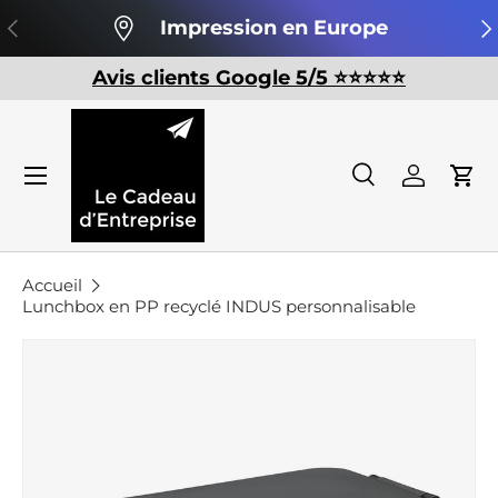
Précédent
Su
Impression en Europe
Aller au contenu
Avis clients Google 5/5 ⭐️⭐️⭐️⭐️⭐️
Recherche
Se conn
Pan
Recherche
Rechercher
Accueil
Lunchbox en PP recyclé INDUS personnalisable
Passer aux informations produits