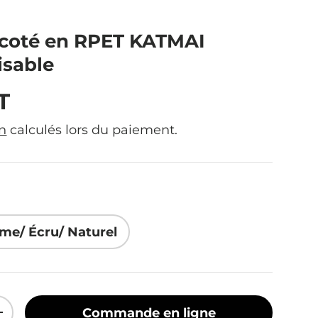
icoté en RPET KATMAI
isable
ituel
T
on
calculés lors du paiement.
me/ Écru/ Naturel
Commande en ligne