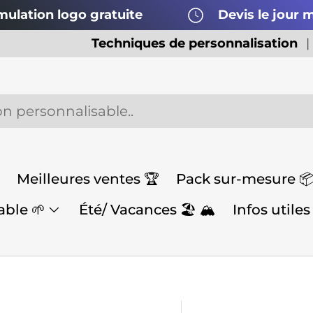
mulation logo gratuite
Devis le jour
Techniques de personnalisation
Meilleures ventes 🏆
Pack sur-mesure 
ble 🌱
Été/ Vacances 🏖️ 🏔️
Infos utiles