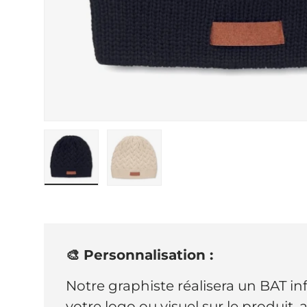
Charger l’image 1 dans la vue de ga
Charger l’image 2 dans la
🎨 Personnalisation :
Notre graphiste réalisera un BAT i
votre logo ou visuel sur le produit,