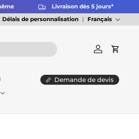
 même
Livraison dès 5 jours*
Délais de personnalisation
Langue
Français
Se connecter
Panier

Demande de devis