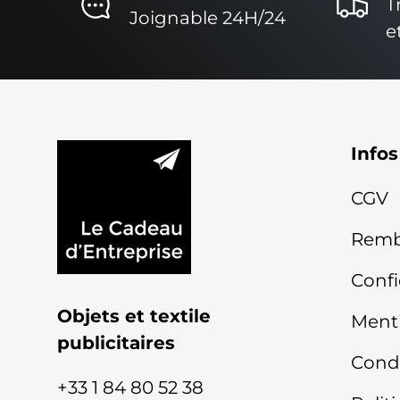
T
Joignable 24H/24
e
Infos
CGV
Remb
Confi
Objets et textile
Menti
publicitaires
Condi
+33 1 84 80 52 38