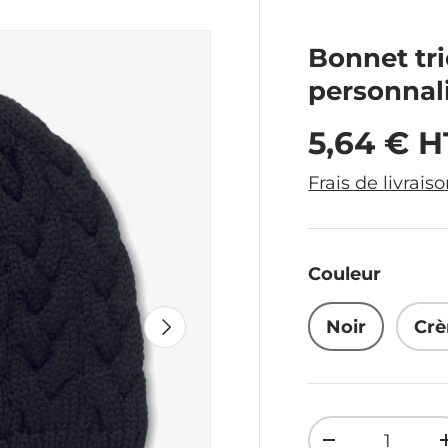
Bonnet tr
personnal
Prix hab
5,64 € H
Frais de livrais
Couleur
Suivant
Noir
Crè
Qté