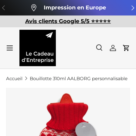
Précédent
Su
Impression en Europe
Aller au contenu
Avis clients Google 5/5 ⭐️⭐️⭐️⭐️⭐️
Recherche
Se conn
Pan
Recherche
Rechercher
Accueil
Bouillotte 310ml AALBORG personnalisable
Passer aux informations produits