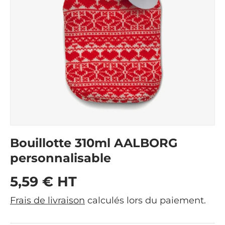
Bouillotte 310ml AALBORG
personnalisable
Prix habituel
5,59 € HT
Frais de livraison
calculés lors du paiement.