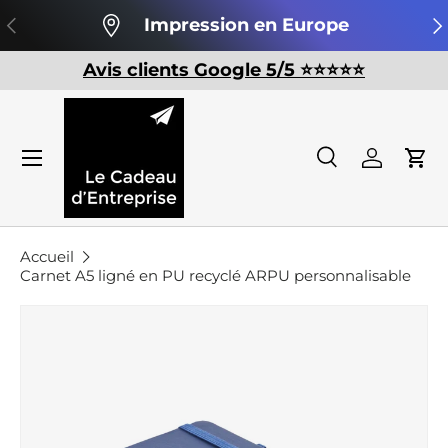
Précédent
Su
Impression en Europe
Aller au contenu
Avis clients Google 5/5 ⭐️⭐️⭐️⭐️⭐️
Recherche
Se conn
Pan
Recherche
Rechercher
Accueil
Carnet A5 ligné en PU recyclé ARPU personnalisable
Passer aux informations produits