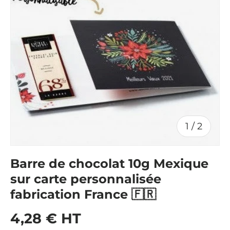
de
1
/
2
Barre de chocolat 10g Mexique
sur carte personnalisée
fabrication France 🇫🇷
Prix habituel
4,28 € HT