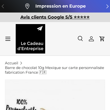
Précédent
Su
Impression en Europe
Aller au contenu
Avis clients Google 5/5 ⭐️⭐️⭐️⭐️⭐️
Recherche
Se conn
Pan
Recherche
Rechercher
Accueil
Barre de chocolat 10g Mexique sur carte personnalisée
fabrication France 🇫🇷
Passer aux informations produits