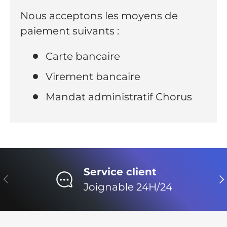
Nous acceptons les moyens de
paiement suivants :
Carte bancaire
Virement bancaire
Mandat administratif Chorus
Service client
Précédent
Su
Joignable 24H/24