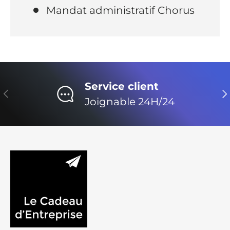
Mandat administratif Chorus
Service client
Précédent
Su
Joignable 24H/24