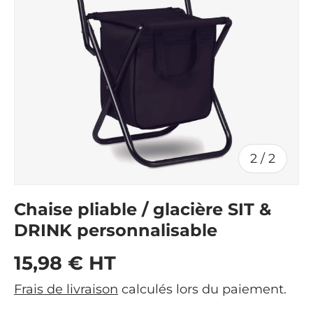
de
2
/
2
Chaise pliable / glacière SIT &
DRINK personnalisable
Prix habituel
15,98 € HT
Frais de livraison
calculés lors du paiement.