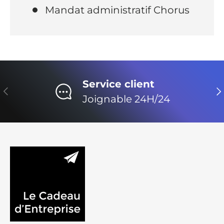
Mandat administratif Chorus
Service client
Précédent
Su
Joignable 24H/24