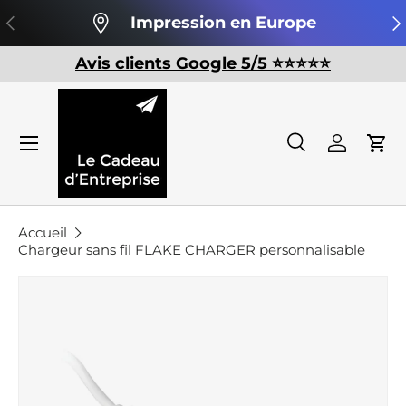
Précédent
Su
Impression en Europe
Aller au contenu
Avis clients Google 5/5 ⭐️⭐️⭐️⭐️⭐️
Recherche
Se conn
Pan
Recherche
Rechercher
Accueil
Chargeur sans fil FLAKE CHARGER personnalisable
Passer aux informations produits