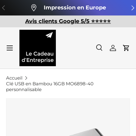
Précédent
Su
Impression en Europe
Aller au contenu
Avis clients Google 5/5 ⭐️⭐️⭐️⭐️⭐️
Recherche
Se conn
Pan
Recherche
Rechercher
Accueil
Clé USB en Bambou 16GB MO6898-40
personnalisable
Passer aux informations produits