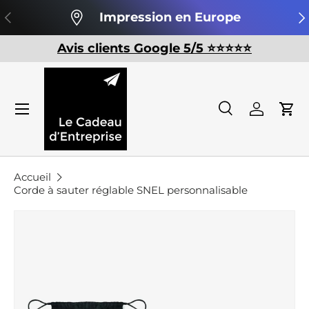
Précédent
Su
Impression en Europe
Aller au contenu
Avis clients Google 5/5 ⭐️⭐️⭐️⭐️⭐️
Recherche
Se conn
Pan
Recherche
Rechercher
Accueil
Corde à sauter réglable SNEL personnalisable
Passer aux informations produits