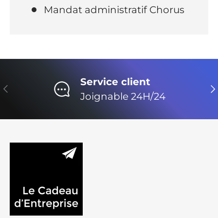
Mandat administratif Chorus
Service client
Précédent
Su
Joignable 24H/24