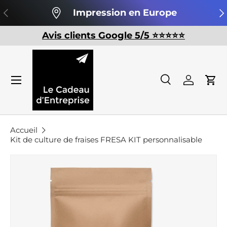
Précédent
Su
Impression en Europe
Aller au contenu
Avis clients Google 5/5 ⭐️⭐️⭐️⭐️⭐️
Recherche
Se conn
Pan
Recherche
Rechercher
Accueil
Kit de culture de fraises FRESA KIT personnalisable
Passer aux informations produits