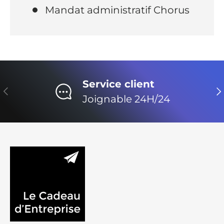
Mandat administratif Chorus
Service client
Précédent
Su
Joignable 24H/24