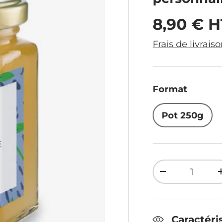
Prix hab
8,90 € H
Frais de livrais
Format
Pot 250g
Qté
Diminuer la 
Caractéri