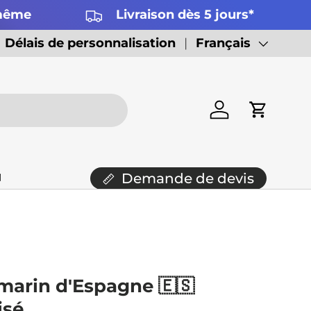
 même
Livraison dès 5 jours*
Délais de personnalisation
Langue
Français
Se connecter
Panier

Demande de devis
omarin d'Espagne 🇪🇸
isé