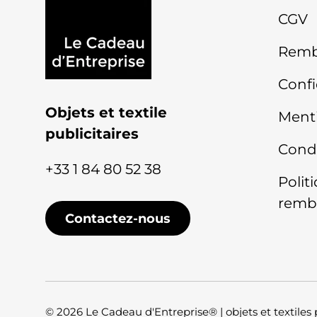
CGV
Remb
Confi
Objets et textile
Menti
publicitaires
Condi
+33 1 84 80 52 38
Polit
remb
Contactez-nous
© 2026
Le Cadeau d'Entreprise® | objets et textiles 