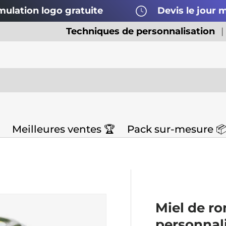
mulation logo gratuite
Devis le jour
Techniques de personnalisation
Meilleures ventes 🏆
Pack sur-mesure 
ble 🌱
Été/ Vacances 🏖️ 🏔️
Infos utiles
Miel de r
personnal