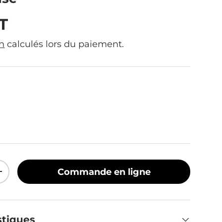
ituel
T
on
calculés lors du paiement.
Commande en ligne
quantité
Augmenter la quantité
stiques