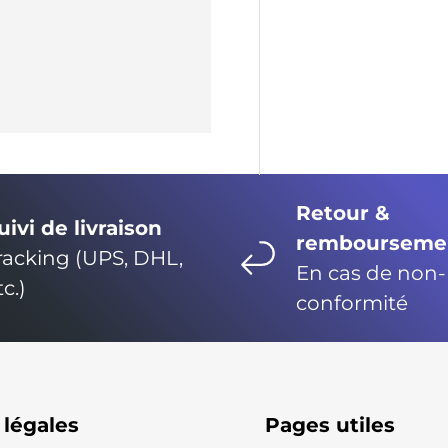
Retour &
uivi de livraison
rembourseme
racking (UPS, DHL,
En cas de non-
tc.)
conformité
 légales
Pages utiles