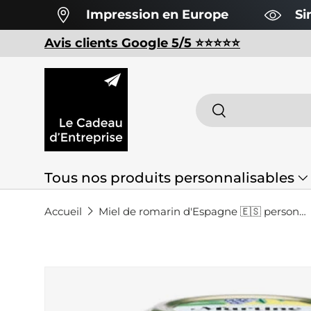
Impression en Europe
Si
Aller au contenu
Avis clients Google 5/5 ⭐️⭐️⭐️⭐️⭐️
Recherche
Rechercher
Tous nos produits personnalisables
Made in Europe 🇪🇺
Éco-responsa
Accueil
Miel de romarin d'Espagne 🇪🇸 personnalisé
Contact
Passer aux informations produits