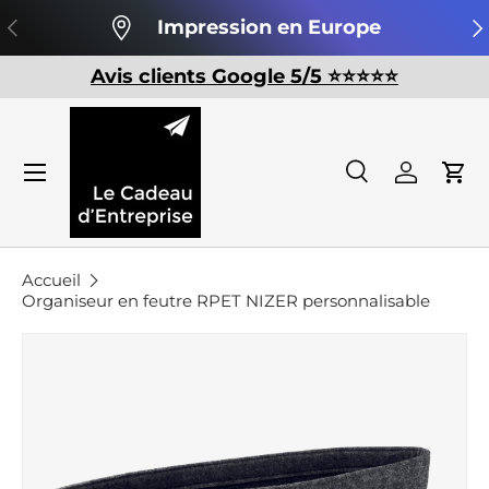
Précédent
Su
Impression en Europe
Aller au contenu
Avis clients Google 5/5 ⭐️⭐️⭐️⭐️⭐️
Recherche
Se conn
Pan
Recherche
Rechercher
Accueil
Organiseur en feutre RPET NIZER personnalisable
Passer aux informations produits