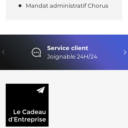
Mandat administratif Chorus
Service client
Précédent
Su
Joignable 24H/24