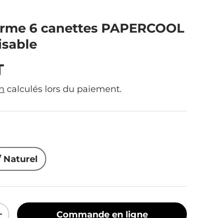
erme 6 canettes PAPERCOOL
isable
ituel
T
on
calculés lors du paiement.
 Naturel
Commande en ligne