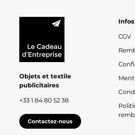
Infos
CGV
Remb
Confi
Objets et textile
Menti
publicitaires
Condi
+33 1 84 80 52 38
Polit
remb
Contactez-nous