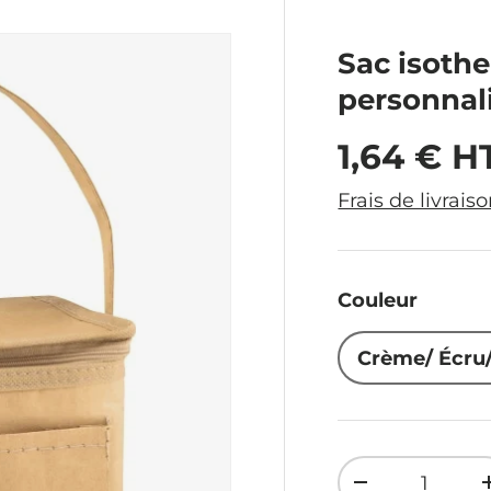
Sac isoth
personnal
Prix hab
1,64 € H
Frais de livrais
Couleur
Crème/ Écru/
Qté