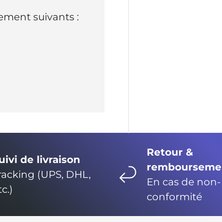
ment suivants :
Retour &
uivi de livraison
rembourseme
racking (UPS, DHL,
En cas de non-
tc.)
conformité