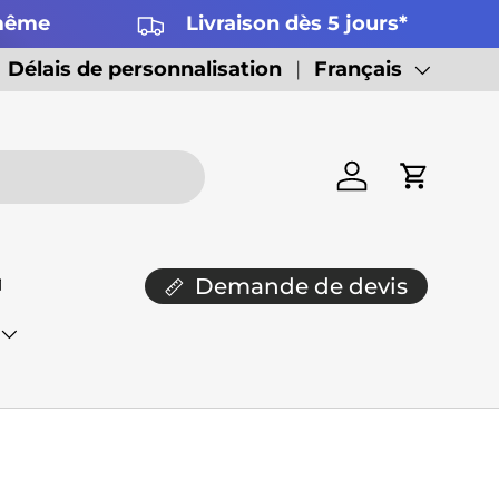
 même
Livraison dès 5 jours*
Délais de personnalisation
Langue
Français
Se connecter
Panier

Demande de devis