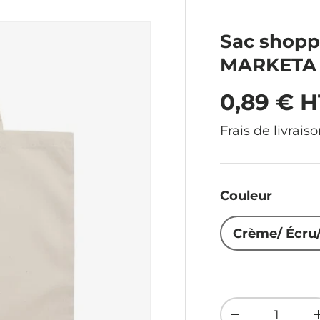
Sac shopp
MARKETA +
Prix hab
0,89 € H
Frais de livrais
Couleur
Crème/ Écru/
Qté