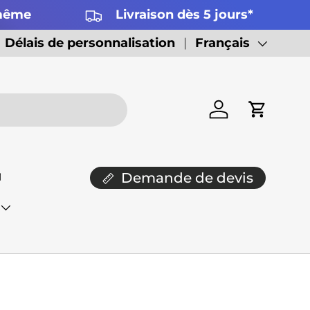
 même
Livraison dès 5 jours*
Délais de personnalisation
Langue
Français
Se connecter
Panier

Demande de devis