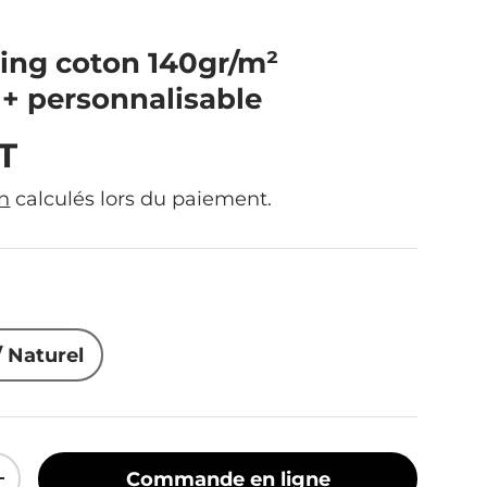
ing coton 140gr/m²
 personnalisable
ituel
T
on
calculés lors du paiement.
 Naturel
Commande en ligne