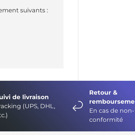
ment suivants :
Retour &
uivi de livraison
rembourseme
racking (UPS, DHL,
En cas de non-
tc.)
conformité