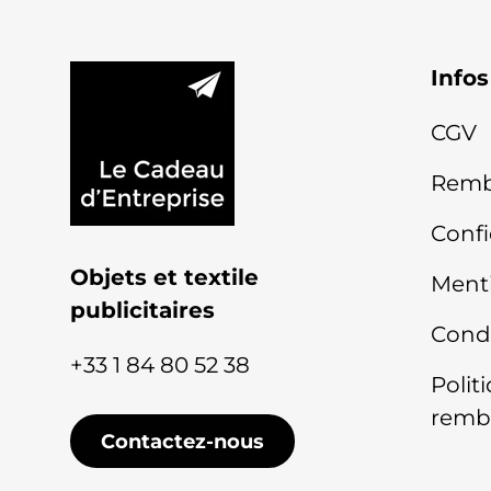
Infos
CGV
Remb
Confi
Objets et textile
Menti
publicitaires
Condi
+33 1 84 80 52 38
Polit
remb
Contactez-nous