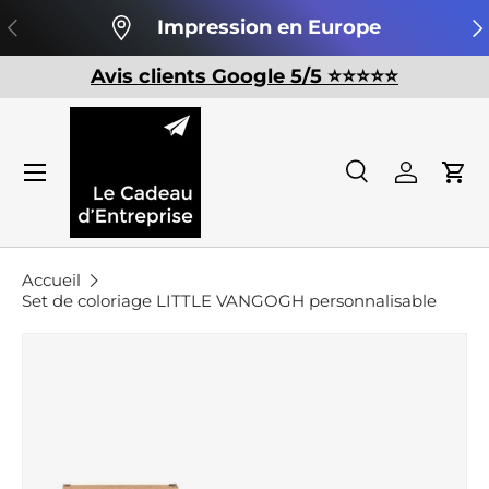
Précédent
Su
Impression en Europe
Aller au contenu
Avis clients Google 5/5 ⭐️⭐️⭐️⭐️⭐️
Recherche
Se conn
Pan
Recherche
Rechercher
Accueil
Set de coloriage LITTLE VANGOGH personnalisable
Passer aux informations produits