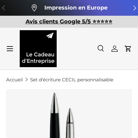
Précédent
Su
Impression en Europe
Aller au contenu
Avis clients Google 5/5 ⭐️⭐️⭐️⭐️⭐️
Recherche
Se conn
Pan
Recherche
Rechercher
Accueil
Set d'écriture CECIL personnalisable
Passer aux informations produits