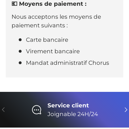
💶 Moyens de paiement :
Nous acceptons les moyens de
paiement suivants :
Carte bancaire
Virement bancaire
Mandat administratif Chorus
Service client
Précédent
Su
Joignable 24H/24