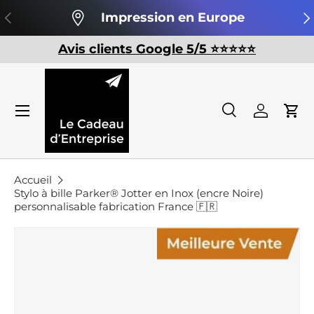
Précédent
Su
Impression en Europe
Aller au contenu
Avis clients Google 5/5 ⭐️⭐️⭐️⭐️⭐️
Recherche
Se conn
Pan
Recherche
Rechercher
Accueil
Stylo à bille Parker® Jotter en Inox (encre Noire)
personnalisable fabrication France 🇫🇷
Passer aux informations produits