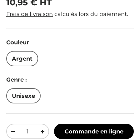
Prix habituel
10,95 € HT
Frais de livraison
calculés lors du paiement.
Couleur
Argent
Genre :
Unisexe
Qté
Commande en ligne
Diminuer la quantité
Augmenter la quantité