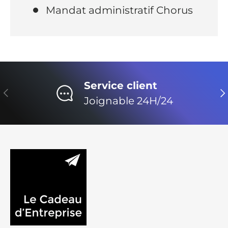
Mandat administratif Chorus
Service client
Précédent
Su
Joignable 24H/24