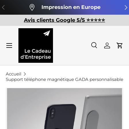
Précédent
Su
Impression en Europe
Aller au contenu
Avis clients Google 5/5 ⭐️⭐️⭐️⭐️⭐️
Recherche
Se conn
Pan
Recherche
Rechercher
Accueil
Support téléphone magnétique GADA personnalisable
Passer aux informations produits