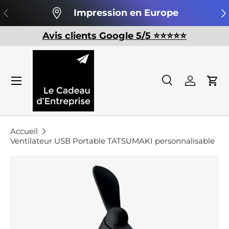
Précédent
Su
Impression en Europe
Aller au contenu
Avis clients Google 5/5 ⭐️⭐️⭐️⭐️⭐️
Recherche
Se conn
Pan
Recherche
Rechercher
Accueil
Ventilateur USB Portable TATSUMAKI personnalisable
L’image 3 est maintenant disponible dans l
Passer aux informations produits