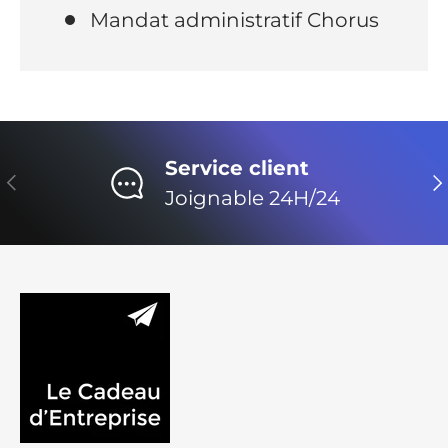
Mandat administratif Chorus
Service client
Précédent
Su
Joignable 24H/24